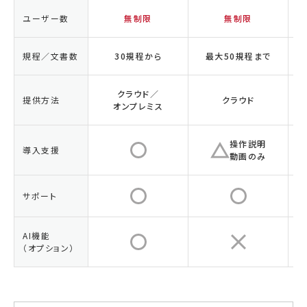
ユーザー数
無制限
無制限
規程／文書数
30規程から
最大50規程まで
クラウド／
提供方法
クラウド
オンプレミス
操作説明
導入支援
動画のみ
サポート
AI機能
（オプション）