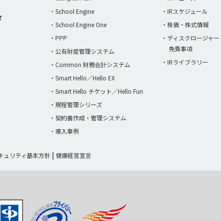
・School Engine
・IRスケジュール
・School Engine One
・株価・株式情報
・PPP
・ディスクロージャー
免責事項
・公有財産管理システム
・IRライブラリー
・Common 財務会計システム
・Smart Hello／Hello EX
・Smart Hello チケット／Hello Fun
・規程管理シリーズ
・契約書作成・管理システム
・導入事例
キュリティ基本方針
健康経営宣言