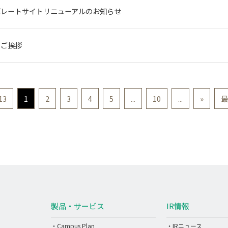
ポレートサイトリニューアルのお知らせ
のご挨拶
 13
1
2
3
4
5
...
10
...
»
最
製品・サービス
IR情報
・Campus Plan
・IRニュース