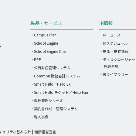
製品・サービス
IR情報
・Campus Plan
・IRニュース
・School Engine
・IRスケジュール
・School Engine One
・株価・株式情報
・PPP
・ディスクロージャー
免責事項
・公有財産管理システム
・IRライブラリー
・Common 財務会計システム
・Smart Hello／Hello EX
・Smart Hello チケット／Hello Fun
・規程管理シリーズ
・契約書作成・管理システム
・導入事例
キュリティ基本方針
健康経営宣言