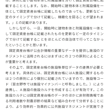
は、原則に従い建物本体と附属設備を分けて固定資産台帳に記
載することとします。なお、開始時に建物本体と附属設備を一
体として固定資産台帳に記載したものであっても、更新など一
定のタイミングで分けて記載し、精緻化を図ることが望まれま
す。」との記載があります。
しかしながら、一旦、開始時に建物本体と附属設備を一体と
して固定資産台帳に記載されたものを更新など一定のタイミン
グで分けて記載することをほとんどの自治体で行ってこなかっ
たということかと思います。
固定資産台帳が公会計情報の重要なデータを提供し施設のマ
ネジメントに活用されるにはまずはこの２つの原則によること
が重要かと考えます。
その上で、固定資産台帳の施設等単位データの連携が必要と
考えます。具体的には、固定資産台帳にはＡ施設に関するもの
は２つの原則により個別に記載されていますので、施設等コー
ド（習志野市では施設マイナンバーと呼称しました。）により
連携し、Ａ施設の施設カルテを作成することが有効です。この
施設カルテには固定資産台帳のデータのほかに非財務情報であ
る利用者数や耐震診断の結果など組み合わせて分析することに
より、より効率的・効果的に公共施設マネジメントが実施でき