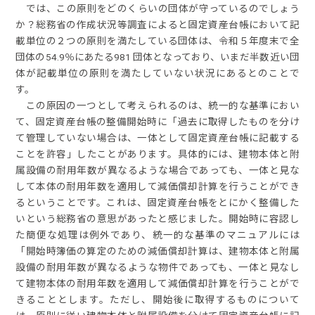
では、この原則をどのくらいの団体が守っているのでしょう
か？総務省の作成状況等調査によると固定資産台帳において記
載単位の２つの原則を満たしている団体は、令和５年度末で全
団体の54.9％にあたる981 団体となっており、いまだ半数近い団
体が記載単位の原則を満たしていない状況にあるとのことで
す。
この原因の一つとして考えられるのは、統一的な基準におい
て、固定資産台帳の整備開始時に「過去に取得したものを分け
て管理していない場合は、一体として固定資産台帳に記載する
ことを許容」したことがあります。具体的には、建物本体と附
属設備の耐用年数が異なるような場合であっても、一体と見な
して本体の耐用年数を適用して減価償却計算を行うことができ
るということです。これは、固定資産台帳をとにかく整備した
いという総務省の意思があったと感じました。開始時に容認し
た簡便な処理は例外であり、統一的な基準のマニュアルには
「開始時簿価の算定のための減価償却計算は、建物本体と附属
設備の耐用年数が異なるような物件であっても、一体と見なし
て建物本体の耐用年数を適用して減価償却計算を行うことがで
きることとします。ただし、開始後に取得するものについて