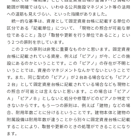
現状では「補助簿」として固定資産台帳が整備すべき情報の
範囲が明確ではない、いわゆる公共施設マネジメント等の活用
への道筋も見えづらい、といった指摘がありました。
統一的な基準は、資産として固定資産台帳に記載する単位の
区分である「記載単位」について、「現物との照合が可能な単
位であること」及び「取替や更新を行う単位であること」とい
う２つの原則を示しています。
この２つの原則は非常に重要なものかと思います。固定資産
台帳に記載されている資産、例えば「ピアノ」が今、どこの施
設にあるのかということです。この「ピアノ」の存在が不明と
いうことでは、資産のマネジメントなんかでないということで
す。また、同じ型式の「ピアノ」が２台ある場合なども「ピアノ
２台」として固定資産台帳に記載されている場合なども現物と
の照合が可能とは言えないと思います。この場合は「ピアノ
Ａ」「ピアノＢ」としないと処分や修理がどのピアノか特定で
きないからです。もう一つの原則は、例えば「建物」などの場
合、耐用年数ごとに分けるということです。建物本体と建物の
附属設備は耐用年数が違うことから別々に固定資産台帳に記載
することにより、取替や更新のときの処理ができることになり
ます。