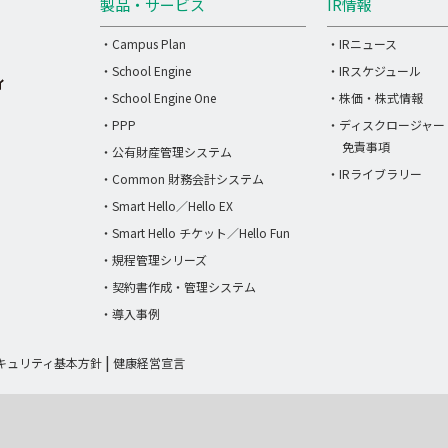
製品・サービス
IR情報
・Campus Plan
・IRニュース
・School Engine
・IRスケジュール
・School Engine One
・株価・株式情報
・PPP
・ディスクロージャー
免責事項
・公有財産管理システム
・IRライブラリー
・Common 財務会計システム
・Smart Hello／Hello EX
・Smart Hello チケット／Hello Fun
・規程管理シリーズ
・契約書作成・管理システム
・導入事例
キュリティ基本方針
健康経営宣言