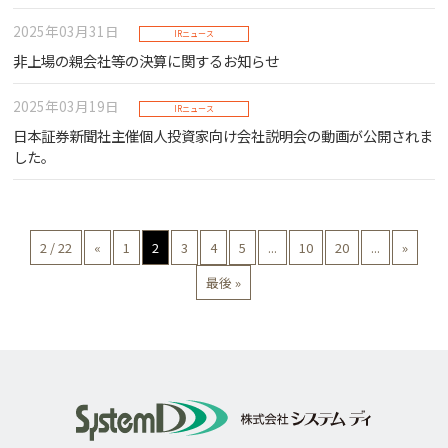
2025年03月31日
IRニュース
非上場の親会社等の決算に関するお知らせ
2025年03月19日
IRニュース
日本証券新聞社主催個人投資家向け会社説明会の動画が公開されま
した。
2 / 22
«
1
2
3
4
5
...
10
20
...
»
最後 »