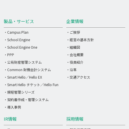
製品・サービス
企業情報
・Campus Plan
・ご挨拶
・School Engine
・経営の基本方針
・School Engine One
・組織図
・PPP
・会社概要
・公有財産管理システム
・役員紹介
・Common 財務会計システム
・沿革
・Smart Hello／Hello EX
・交通アクセス
・Smart Hello チケット／Hello Fun
・規程管理シリーズ
・契約書作成・管理システム
・導入事例
IR情報
採用情報