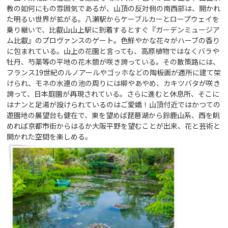
教の如何にもの雰囲気であるが、山頂の反対側の南西部は、開かれ
た明るい世界が拡がる。八瀬駅からケーブルカーとロープウェイを
乗り継いで、比叡山山上駅に到着するとすぐ『ガーデンミュージア
ム比叡』のプロヴァンスのゲート。色鮮やかな花々がハーブの香り
に包まれている。山上の花園と言っても、高原植物ではなくバラや
牡丹、芍薬等の平地の花木類が咲き誇っている。その散策路には、
フランス19世紀のルノアールやゴッホなどの陶板画が適所に建て架
けられ、モネの水連の池の周りには柳やあやめ、カキツバタが咲き
誇って、日本庭園が再現されている。さらに進むと休息所、そこに
はナンと足湯が設けられているのはご愛嬌！山頂付近ではかつての
遊園地の展望台も健在で、東を望めば琵琶湖から鈴鹿山系、西を眺
めれば京都市街からはるか大阪平野を望むことが出来、花と芸術と
開かれた空間を楽しめる。