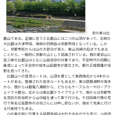
京の東は比
叡山である。正確に言うと比叡山には二つの山頂があって、北側の
大比叡は大津市域、南側の四明岳は京都市域となっている。しか
し、京都市街からは山の大部分が見え、東山36峰の起点でもある
ことから、一般的に京都の山として認識されている。西の愛宕山に
並ぶ東の比叡山はともに山岳信仰の対象であり、平安時代の初期に
最澄によって天台宗の総本山延暦寺が建立され、都の王城鎮護の役
割を担ってきた。
比叡山への登頂ルートは、山頂を要として東西南北から4本のル
ートがある。整備された徒歩ルートもあるが、東は琵琶湖畔の坂本
から、西からは叡電八瀬駅から、どちらもケーブルカーやロープウ
ェイで十数分。北からは奥比叡ドライブウェイで、南からは京都市
左京区の別当町から山中越を通って車で行ける。千日回峰行等の荒
行で有名な延暦寺のお坊さんには申し訳ないが、極めて気楽に行け
る行楽地でもある。
山の東北部に位置する延暦寺域は大杉や古木が立ち並び、山岳宗