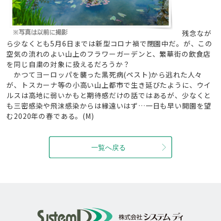
残念なが
ら少なくとも5月6日までは新型コロナ禍で閉園中だ。が、この
空気の流れのよい山上のフラワーガーデンと、繁華街の飲食店
を同じ自粛の対象に扱えるだろうか？
かつてヨーロッパを襲った黒死病(ペスト)から逃れた人々
が、トスカーナ等の小高い山上都市で生き延びたように、ウイ
ルスは高地に弱いかもと期待感だけの話ではあるが、少なくと
も三密感染や飛沫感染からは縁遠いはず…一日も早い開園を望
む2020年の春である。(M)