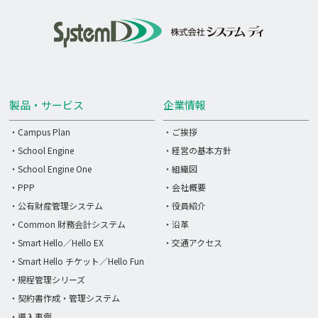
製品・サービス
企業情報
・Campus Plan
・ご挨拶
・School Engine
・経営の基本方針
・School Engine One
・組織図
・PPP
・会社概要
・公有財産管理システム
・役員紹介
・Common 財務会計システム
・沿革
・Smart Hello／Hello EX
・交通アクセス
・Smart Hello チケット／Hello Fun
・規程管理シリーズ
・契約書作成・管理システム
・導入事例