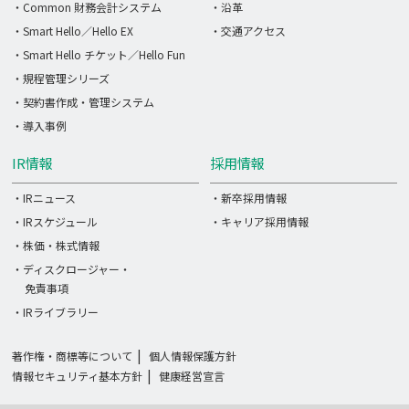
・Common 財務会計システム
・沿革
・Smart Hello／Hello EX
・交通アクセス
・Smart Hello チケット／Hello Fun
・規程管理シリーズ
・契約書作成・管理システム
・導入事例
IR情報
採用情報
・IRニュース
・新卒採用情報
・IRスケジュール
・キャリア採用情報
・株価・株式情報
・ディスクロージャー・
免責事項
・IRライブラリー
著作権・商標等について
個人情報保護方針
情報セキュリティ基本方針
健康経営宣言