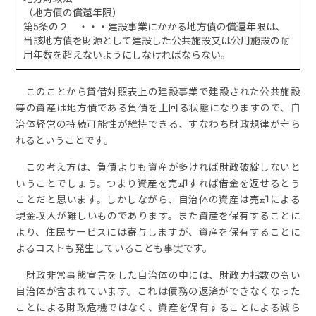
（地方債の償還年限）
第5条の２ ・・・建設事業にかかる地方債の償還年限は、
当該地方債を財源として建設した公共施設又は公用施設の耐
用年数を超えないようにしなければならない。
このことから貸借対照表上の建設事業で建設された公共施設
等の資産は地方債である負債を上回る状態になりますので、自
治体経営の持続可能性が維持できる、すなわち財政規律が守ら
れるということです。
この考え方は、負債よりも資産が多ければ財政破綻しないと
いうことでしょう。つまり資産を売却すれば借金を返せるとう
ことだと思います。しかしながら、自治体の資産は売却による
現金収入が難しいものであります。また資産を保有することに
より、住民サービスには寄与しますが、資産を保有することに
よるコストも発生していることも事実です。
財政非常事態宣言をした自治体の中には、財政力指数の高い
自治体が含まれています。これは債務の返済ができなくなった
ことによる財政危機ではなく、資産を保有することによる減ら