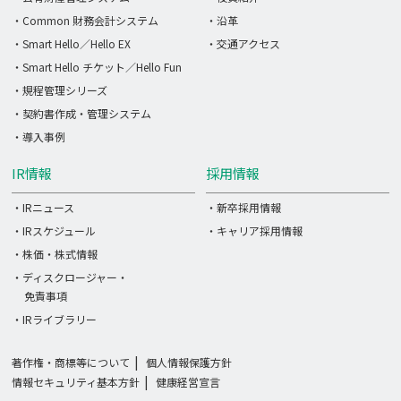
・Common 財務会計システム
・沿革
・Smart Hello／Hello EX
・交通アクセス
・Smart Hello チケット／Hello Fun
・規程管理シリーズ
・契約書作成・管理システム
・導入事例
IR情報
採用情報
・IRニュース
・新卒採用情報
・IRスケジュール
・キャリア採用情報
・株価・株式情報
・ディスクロージャー・
免責事項
・IRライブラリー
著作権・商標等について
個人情報保護方針
情報セキュリティ基本方針
健康経営宣言