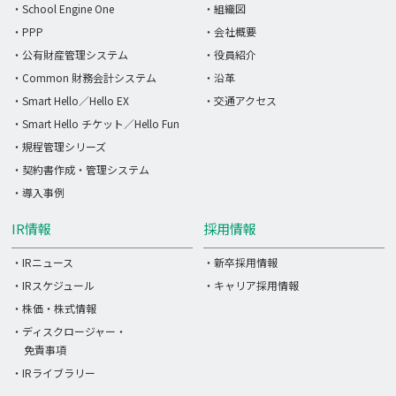
・School Engine One
・組織図
・PPP
・会社概要
・公有財産管理システム
・役員紹介
・Common 財務会計システム
・沿革
・Smart Hello／Hello EX
・交通アクセス
・Smart Hello チケット／Hello Fun
・規程管理シリーズ
・契約書作成・管理システム
・導入事例
IR情報
採用情報
・IRニュース
・新卒採用情報
・IRスケジュール
・キャリア採用情報
・株価・株式情報
・ディスクロージャー・
免責事項
・IRライブラリー