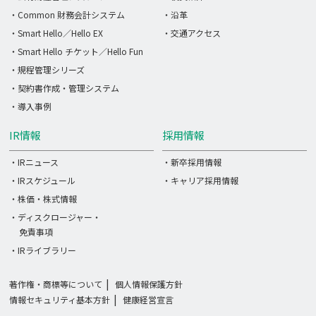
・Common 財務会計システム
・沿革
・Smart Hello／Hello EX
・交通アクセス
・Smart Hello チケット／Hello Fun
・規程管理シリーズ
・契約書作成・管理システム
・導入事例
IR情報
採用情報
・IRニュース
・新卒採用情報
・IRスケジュール
・キャリア採用情報
・株価・株式情報
・ディスクロージャー・
免責事項
・IRライブラリー
著作権・商標等について
個人情報保護方針
情報セキュリティ基本方針
健康経営宣言