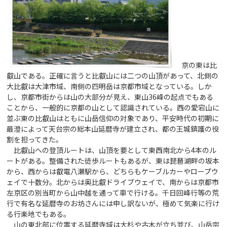
京の東は比
叡山である。正確に言うと比叡山には二つの山頂があって、北側の
大比叡は大津市域、南側の四明岳は京都市域となっている。しか
し、京都市街からは山の大部分が見え、東山36峰の起点でもある
ことから、一般的に京都の山として認識されている。西の愛宕山に
並ぶ東の比叡山はともに山岳信仰の対象であり、平安時代の初期に
最澄によって天台宗の総本山延暦寺が建立され、都の王城鎮護の役
割を担ってきた。
比叡山への登頂ルートは、山頂を要として東西南北から4本のル
ートがある。整備された徒歩ルートもあるが、東は琵琶湖畔の坂本
から、西からは叡電八瀬駅から、どちらもケーブルカーやロープウ
ェイで十数分。北からは奥比叡ドライブウェイで、南からは京都市
左京区の別当町から山中越を通って車で行ける。千日回峰行等の荒
行で有名な延暦寺のお坊さんには申し訳ないが、極めて気楽に行け
る行楽地でもある。
山の東北部に位置する延暦寺域は大杉や古木が立ち並び、山岳宗