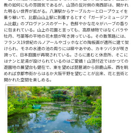
教の如何にもの雰囲気であるが、山頂の反対側の南西部は、開かれ
た明るい世界が拡がる。八瀬駅からケーブルカーとロープウェイを
乗り継いで、比叡山山上駅に到着するとすぐ『ガーデンミュージア
ム比叡』のプロヴァンスのゲート。色鮮やかな花々がハーブの香り
に包まれている。山上の花園と言っても、高原植物ではなくバラや
牡丹、芍薬等の平地の花木類が咲き誇っている。その散策路には、
フランス19世紀のルノアールやゴッホなどの陶板画が適所に建て架
けられ、モネの水連の池の周りには柳やあやめ、カキツバタが咲き
誇って、日本庭園が再現されている。さらに進むと休息所、そこに
はナンと足湯が設けられているのはご愛嬌！山頂付近ではかつての
遊園地の展望台も健在で、東を望めば琵琶湖から鈴鹿山系、西を眺
めれば京都市街からはるか大阪平野を望むことが出来、花と芸術と
開かれた空間を楽しめる。