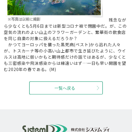
残念なが
ら少なくとも5月6日までは新型コロナ禍で閉園中だ。が、この
空気の流れのよい山上のフラワーガーデンと、繁華街の飲食店
を同じ自粛の対象に扱えるだろうか？
かつてヨーロッパを襲った黒死病(ペスト)から逃れた人々
が、トスカーナ等の小高い山上都市で生き延びたように、ウイ
ルスは高地に弱いかもと期待感だけの話ではあるが、少なくと
も三密感染や飛沫感染からは縁遠いはず…一日も早い開園を望
む2020年の春である。(M)