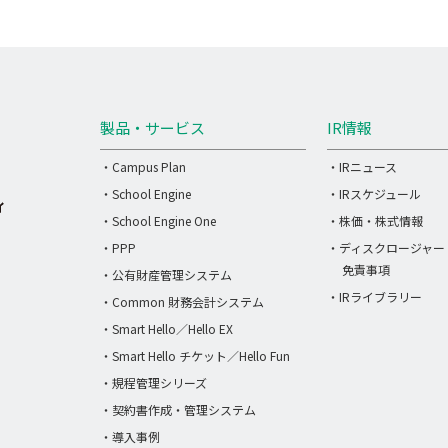
製品・サービス
IR情報
・Campus Plan
・IRニュース
・School Engine
・IRスケジュール
・School Engine One
・株価・株式情報
・PPP
・ディスクロージャー
免責事項
・公有財産管理システム
・IRライブラリー
・Common 財務会計システム
・Smart Hello／Hello EX
・Smart Hello チケット／Hello Fun
・規程管理シリーズ
・契約書作成・管理システム
・導入事例