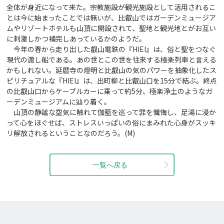
全体が身近になって来た。宗教施設が観光施設として活用されるこ
とは今に始まったことでは無いが、比叡山ではガーデンミュージア
ムやリゾートホテルも山頂に開設されて、聖地と観光地とがお互い
に刺激しかつ補完しあっているかのようだ。
今年の春から走り出した叡山電鉄の『HIEI』は、俗と聖をつなぐ
現代の渡し船である。あの世とこの世を往来する極楽列車と言える
かもしれない。延暦寺の燈明と比叡山の気のパワーを抽象化したス
ピリチュアルな『HIEI』は、出町柳と比叡山口を15分で結ぶ。終点
の比叡山口からケーブルカーに乗って約5分、極楽浄土のようなガ
ーデンミュージアムに辿り着く。
山頂の静謐な空気に触れて伽藍を巡って罪を懺悔し、足湯に浸か
って心をほぐせば、ストレスいっぱいの俗にまみれた心身がスッキ
リ解放されるということなのだろう。(M)