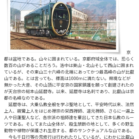
京
都は盆地である。山々に囲まれている。京都府域全体では、恐らく
数百の山があることだろう。洛中は東山・北山そして西山に囲まれ
ているが、その東山三十六峰の北端にあってかつ最高峰の山が比叡
山である。とは言っても、標高は1000ｍに満たない。県境などが
無かった大昔、その山頂に平安京の国家鎮護を願って創建されたの
が天台宗の総本山延暦寺。以来、延暦寺は名刹であり、比叡山は京
都の名峰なのである。
延暦寺は、大乗仏教全般を学ぶ聖地として、平安時代以来、法然
上人、親鸞上人をはじめ禅宗の栄西禅師、道元禅師、さらに一遍上
人や日蓮聖人など、各宗派の祖師達を輩出してきた日本仏教のルー
ツである。そしてまた山全体が、殺生禁断の地として、多くの野生
動物や植物が保護され生息する、都のサンクチュアルな山である。
今も千日行等の荒修行は行われたりしているが、にわかに比叡山