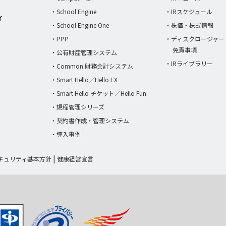
・School Engine
・IRスケジュール
・School Engine One
・株価・株式情報
・PPP
・ディスクロージャー
免責事項
・公有財産管理システム
・IRライブラリー
・Common 財務会計システム
・Smart Hello／Hello EX
・Smart Hello チケット／Hello Fun
・規程管理シリーズ
・契約書作成・管理システム
・導入事例
キュリティ基本方針
健康経営宣言