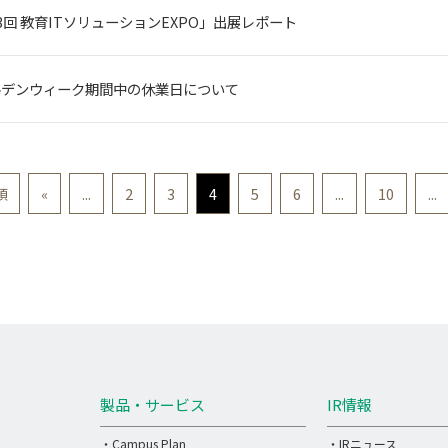
3回 教育ITソリューションEXPO」出展レポート
ルデンウィーク期間中の休業日について
頭
«
...
2
3
4
5
6
...
10
...
製品・サービス
IR情報
・Campus Plan
・IRニュース