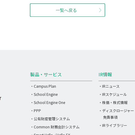
製品・サービス
IR情報
・Campus Plan
・IRニュース
・School Engine
・IRスケジュール
・School Engine One
・株価・株式情報
・PPP
・ディスクロージャー
免責事項
・公有財産管理システム
・IRライブラリー
・Common 財務会計システム
・Smart Hello／Hello EX