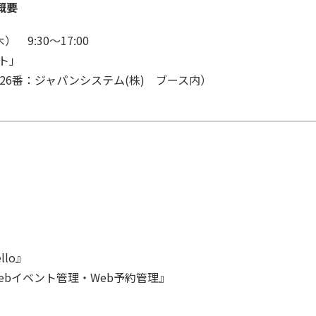
概要
 9:30～17:00
ト」
番：ジャパンシステム(株) ブース内）
』
lo』
ebイベント管理・Web予約管理』