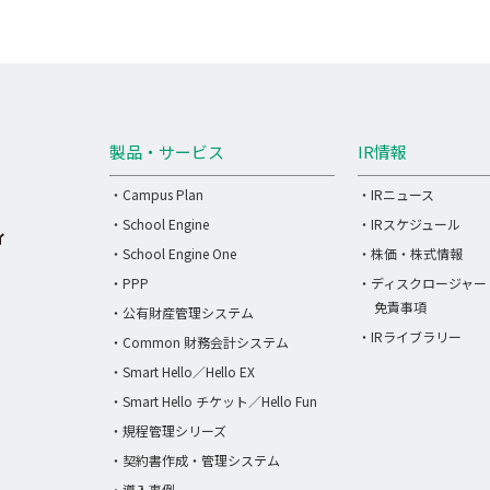
製品・サービス
IR情報
・Campus Plan
・IRニュース
・School Engine
・IRスケジュール
・School Engine One
・株価・株式情報
・PPP
・ディスクロージャー
免責事項
・公有財産管理システム
・IRライブラリー
・Common 財務会計システム
・Smart Hello／Hello EX
・Smart Hello チケット／Hello Fun
・規程管理シリーズ
・契約書作成・管理システム
・導入事例