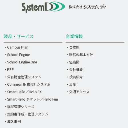
製品・サービス
企業情報
・Campus Plan
・ご挨拶
・School Engine
・経営の基本方針
・School Engine One
・組織図
・PPP
・会社概要
・公有財産管理システム
・役員紹介
・Common 財務会計システム
・沿革
・Smart Hello／Hello EX
・交通アクセス
・Smart Hello チケット／Hello Fun
・規程管理シリーズ
・契約書作成・管理システム
・導入事例