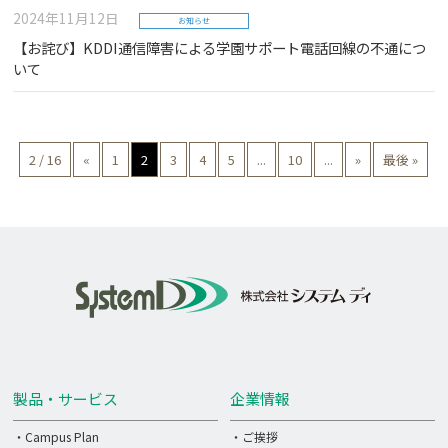
2024年11月12日
お知らせ
【お詫び】KDDI通信障害による学園サポート電話回線の不通につ
いて
2 / 16
«
1
2
3
4
5
...
10
...
»
最後 »
製品・サービス
企業情報
・Campus Plan
・ご挨拶