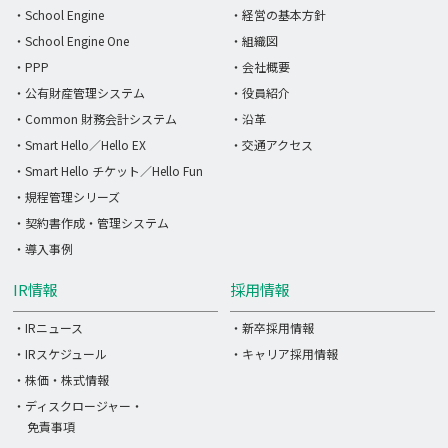
・School Engine
・経営の基本方針
・School Engine One
・組織図
・PPP
・会社概要
・公有財産管理システム
・役員紹介
・Common 財務会計システム
・沿革
・Smart Hello／Hello EX
・交通アクセス
・Smart Hello チケット／Hello Fun
・規程管理シリーズ
・契約書作成・管理システム
・導入事例
IR情報
採用情報
・IRニュース
・新卒採用情報
・IRスケジュール
・キャリア採用情報
・株価・株式情報
・ディスクロージャー・
免責事項