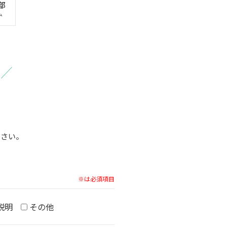
部
ム
ださい。
※は必須項目
説明
その他