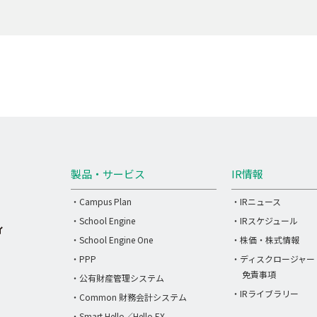
製品・サービス
IR情報
・Campus Plan
・IRニュース
・School Engine
・IRスケジュール
・School Engine One
・株価・株式情報
・PPP
・ディスクロージャー
免責事項
・公有財産管理システム
・IRライブラリー
・Common 財務会計システム
・Smart Hello／Hello EX