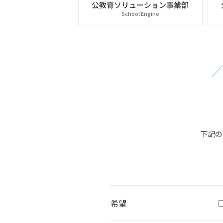
公教育ソリューション事業部
School Engine
下記の
希望