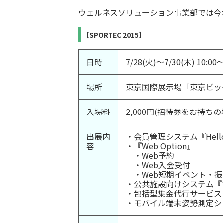
ウェルネスソリューション事業部では今年も
【SPORTEC 2015】
日時
7/28(火)～7/30(木) 10:00～
場所
東京国際展示場「東京ビッ
入場料
2,000円(招待券をお持ち
出展内
・会員管理システム『Hello
容
・『Web Option』
・Web予約
・Web入会受付
・Web短期イベント・振
・公共施設向けシステム『す
・包括型集金代行サービス『D-
・モバイル端末姿勢測定システ