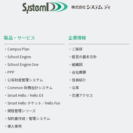
製品・サービス
企業情報
・Campus Plan
・ご挨拶
・School Engine
・経営の基本方針
・School Engine One
・組織図
・PPP
・会社概要
・公有財産管理システム
・役員紹介
・Common 財務会計システム
・沿革
・Smart Hello／Hello EX
・交通アクセス
・Smart Hello チケット／Hello Fun
・規程管理シリーズ
・契約書作成・管理システム
・導入事例