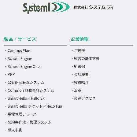
製品・サービス
企業情報
・Campus Plan
・ご挨拶
・School Engine
・経営の基本方針
・School Engine One
・組織図
・PPP
・会社概要
・公有財産管理システム
・役員紹介
・Common 財務会計システム
・沿革
・Smart Hello／Hello EX
・交通アクセス
・Smart Hello チケット／Hello Fun
・規程管理シリーズ
・契約書作成・管理システム
・導入事例