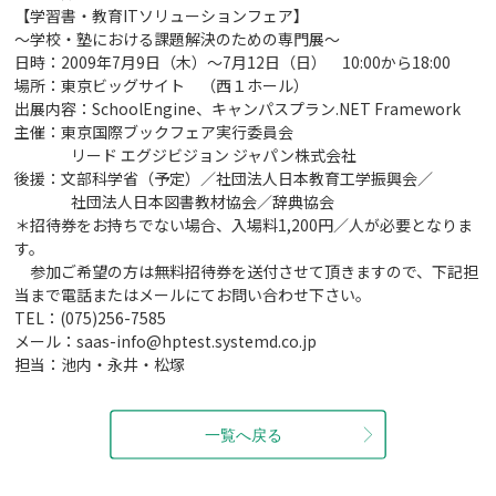
【学習書・教育ITソリューションフェア】
～学校・塾における課題解決のための専門展～
日時：2009年7月9日（木）～7月12日（日） 10:00から18:00
場所：東京ビッグサイト （西１ホール）
出展内容：SchoolEngine、キャンパスプラン.NET Framework
主催：東京国際ブックフェア実行委員会
リード エグジビジョン ジャパン株式会社
後援：文部科学省（予定）／社団法人日本教育工学振興会／
社団法人日本図書教材協会／辞典協会
＊招待券をお持ちでない場合、入場料1,200円／人が必要となりま
す。
参加ご希望の方は無料招待券を送付させて頂きますので、下記担
当まで電話またはメールにてお問い合わせ下さい。
TEL：(075)256-7585
メール：
saas-info@hptest.systemd.co.jp
担当：池内・永井・松塚