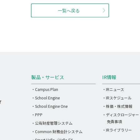
製品・サービス
IR情報
・Campus Plan
・IRニュース
・School Engine
・IRスケジュール
・School Engine One
・株価・株式情報
・PPP
・ディスクロージャー
免責事項
・公有財産管理システム
・IRライブラリー
・Common 財務会計システム
・Smart Hello／Hello EX