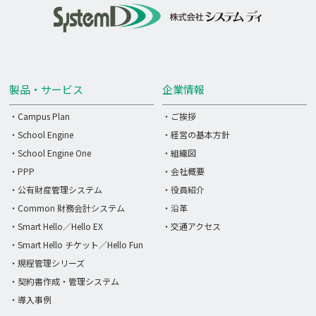
製品・サービス
企業情報
・Campus Plan
・ご挨拶
・School Engine
・経営の基本方針
・School Engine One
・組織図
・PPP
・会社概要
・公有財産管理システム
・役員紹介
・Common 財務会計システム
・沿革
・Smart Hello／Hello EX
・交通アクセス
・Smart Hello チケット／Hello Fun
・規程管理シリーズ
・契約書作成・管理システム
・導入事例