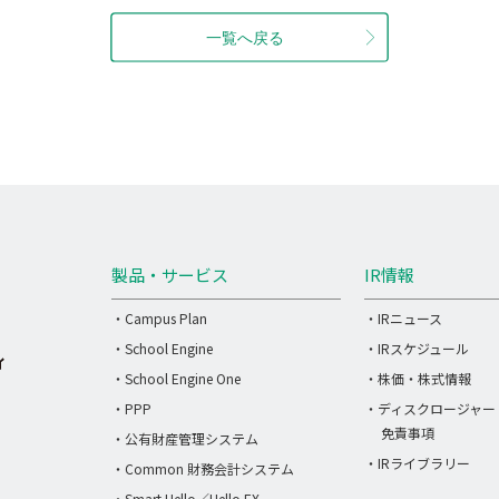
製品・サービス
IR情報
・Campus Plan
・IRニュース
・School Engine
・IRスケジュール
・School Engine One
・株価・株式情報
・PPP
・ディスクロージャー
免責事項
・公有財産管理システム
・IRライブラリー
・Common 財務会計システム
・Smart Hello／Hello EX