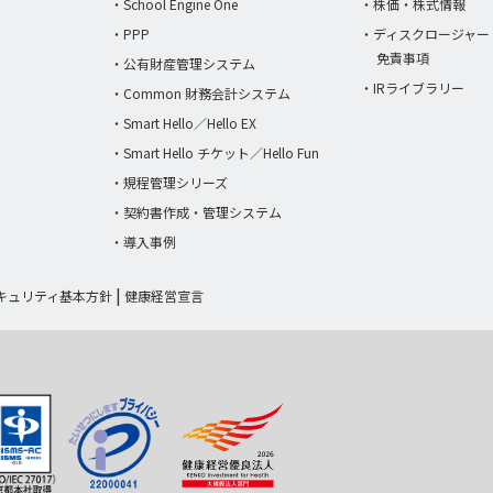
・School Engine One
・株価・株式情報
・PPP
・ディスクロージャー
免責事項
・公有財産管理システム
・IRライブラリー
・Common 財務会計システム
・Smart Hello／Hello EX
・Smart Hello チケット／Hello Fun
・規程管理シリーズ
・契約書作成・管理システム
・導入事例
キュリティ基本方針
健康経営宣言