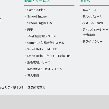
製品・サービス
IR情報
・Campus Plan
・IRニュース
・School Engine
・IRスケジュール
・School Engine One
・株価・株式情報
・PPP
・ディスクロージャー
免責事項
・公有財産管理システム
・IRライブラリー
・Common 財務会計システム
・Smart Hello／Hello EX
・Smart Hello チケット／Hello Fun
・規程管理シリーズ
・契約書作成・管理システム
・導入事例
キュリティ基本方針
健康経営宣言