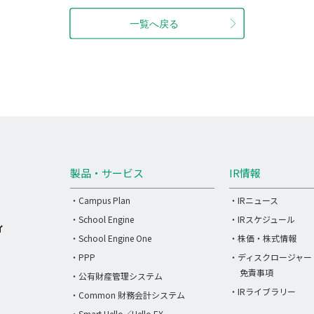
製品・サービス
IR情報
・Campus Plan
・IRニュース
・School Engine
・IRスケジュール
・School Engine One
・株価・株式情報
・PPP
・ディスクロージャー
免責事項
・公有財産管理システム
・IRライブラリー
・Common 財務会計システム
・Smart Hello／Hello EX