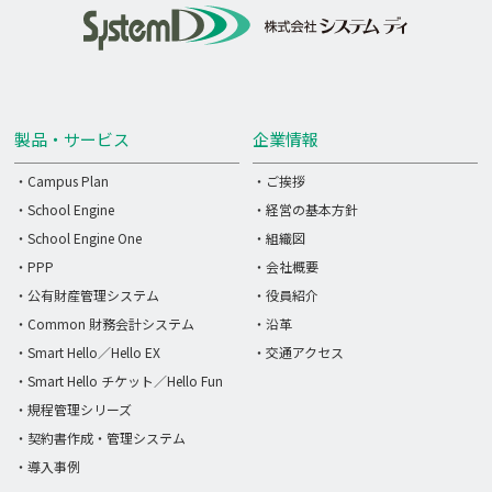
製品・サービス
企業情報
・Campus Plan
・ご挨拶
・School Engine
・経営の基本方針
・School Engine One
・組織図
・PPP
・会社概要
・公有財産管理システム
・役員紹介
・Common 財務会計システム
・沿革
・Smart Hello／Hello EX
・交通アクセス
・Smart Hello チケット／Hello Fun
・規程管理シリーズ
・契約書作成・管理システム
・導入事例