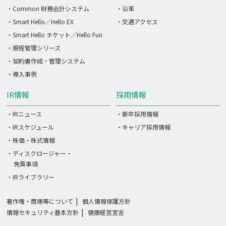
・Common 財務会計システム
・沿革
・Smart Hello／Hello EX
・交通アクセス
・Smart Hello チケット／Hello Fun
・規程管理シリーズ
・契約書作成・管理システム
・導入事例
IR情報
採用情報
・IRニュース
・新卒採用情報
・IRスケジュール
・キャリア採用情報
・株価・株式情報
・ディスクロージャー・
免責事項
・IRライブラリー
著作権・商標等について
個人情報保護方針
情報セキュリティ基本方針
健康経営宣言