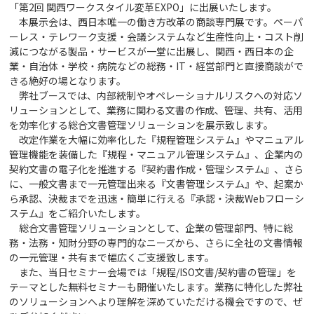
「第2回 関西ワークスタイル変革EXPO」に出展いたします。
本展示会は、西日本唯一の働き方改革の商談専門展です。ペーパ
ーレス・テレワーク支援・会議システムなど生産性向上・コスト削
減につながる製品・サービスが一堂に出展し、関西・西日本の企
業・自治体・学校・病院などの総務・IT・経営部門と直接商談がで
きる絶好の場となります。
弊社ブースでは、内部統制やオペレーショナルリスクへの対応ソ
リューションとして、業務に関わる文書の作成、管理、共有、活用
を効率化する総合文書管理ソリューションを展示致します。
改定作業を大幅に効率化した『規程管理システム』やマニュアル
管理機能を装備した『規程・マニュアル管理システム』、企業内の
契約文書の電子化を推進する『契約書作成・管理システム』、さら
に、一般文書まで一元管理出来る『文書管理システム』や、起案か
ら承認、決裁までを迅速・簡単に行える『承認・決裁Webフローシ
ステム』をご紹介いたします。
総合文書管理ソリューションとして、企業の管理部門、特に総
務・法務・知財分野の専門的なニーズから、さらに全社の文書情報
の一元管理・共有まで幅広くご支援致します。
また、当日セミナー会場では「規程/ISO文書/契約書の管理」を
テーマとした無料セミナーも開催いたします。業務に特化した弊社
のソリューションへより理解を深めていただける機会ですので、ぜ