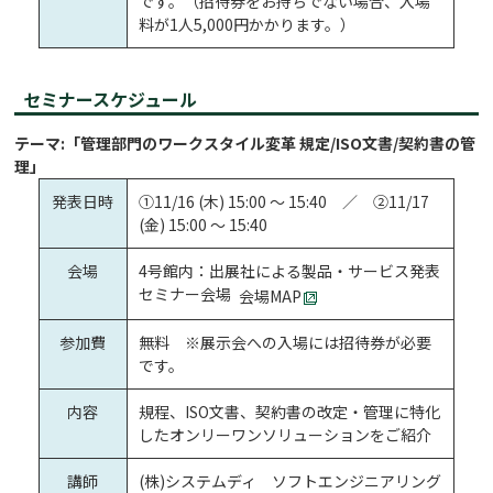
です。（招待券をお持ちでない場合、入場
料が1人5,000円かかります。）
セミナースケジュール
テーマ:「管理部門のワークスタイル変革 規定/ISO文書/契約書の管
理」
発表日時
①11/16 (木) 15:00 ～ 15:40 ／ ②11/17
(金) 15:00 ～ 15:40
会場
4号館内：出展社による製品・サービス発表
セミナー会場
会場MAP
参加費
無料 ※展示会への入場には招待券が必要
です。
内容
規程、ISO文書、契約書の改定・管理に特化
したオンリーワンソリューションをご紹介
講師
(株)システムディ ソフトエンジニアリング