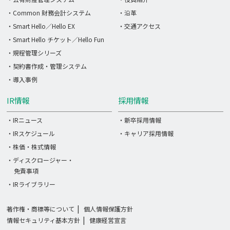
・Common 財務会計システム
・沿革
・Smart Hello／Hello EX
・交通アクセス
・Smart Hello チケット／Hello Fun
・規程管理シリーズ
・契約書作成・管理システム
・導入事例
IR情報
採用情報
・IRニュース
・新卒採用情報
・IRスケジュール
・キャリア採用情報
・株価・株式情報
・ディスクロージャー・
免責事項
・IRライブラリー
著作権・商標等について
個人情報保護方針
情報セキュリティ基本方針
健康経営宣言