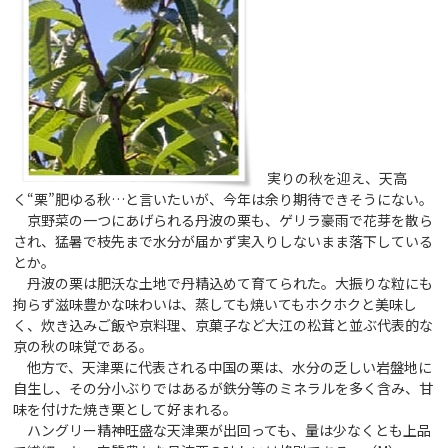
実りの秋を迎え、天高
く“栗”肥ゆる秋…と言いたいが、今年は余り期待できそうにない。
京野菜の一つにあげられる丹波の栗も、ゲリラ豪雨で花芽を散ら
され、猛暑で枝先まで水分が届かず実入りしないまま落下している
とか。
丹波の栗は肥沃な土地で丹精込めて育てられた。大振りな粒にも
拘らず滋味豊かな味わいは、蒸しても焼いてもホクホクと美味し
く、炊き込みご飯や京料理、京菓子など大江の松茸と並ぶ代表的な
京の秋の味覚である。
他方で、天津栗に代表される中国の栗は、水分の乏しい岩盤地に
自生し、その分小ぶりではあるが鉄分等のミネラルを多く含み、甘
味を付けた焼き栗として好まれる。
ハングリー精神旺盛な天津栗が出回っても、量は少なくとも上品