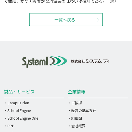
で繊細、かつ肉質豊かな丹波栗の味わいは格別である。（M）
製品・サービス
企業情報
・Campus Plan
・ご挨拶
・School Engine
・経営の基本方針
・School Engine One
・組織図
・PPP
・会社概要