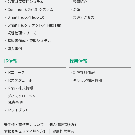
・公有財産管理システム
・役員紹介
・Common 財務会計システム
・沿革
・Smart Hello／Hello EX
・交通アクセス
・Smart Hello チケット／Hello Fun
・規程管理シリーズ
・契約書作成・管理システム
・導入事例
IR情報
採用情報
・IRニュース
・新卒採用情報
・IRスケジュール
・キャリア採用情報
・株価・株式情報
・ディスクロージャー・
免責事項
・IRライブラリー
著作権・商標等について
個人情報保護方針
情報セキュリティ基本方針
健康経営宣言